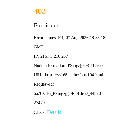
K-R 电影
| 18+
· 暗黑
首页
电影
剧集
综艺
动漫
短剧
探
索
禁忌 · 欲望 · 银幕
韩国R级电影的暗黑美学，从复仇到救赎，每一帧都扣
人心弦。
✦
经典重映
✦
限制级新作
✦
导演剪辑版
✦
独家修复